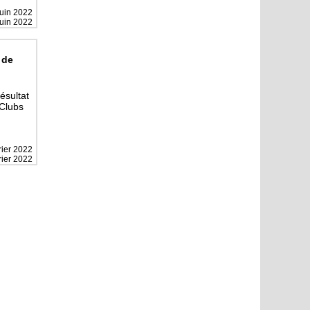
juin 2022
juin 2022
 de
résultat
Clubs
rier 2022
rier 2022