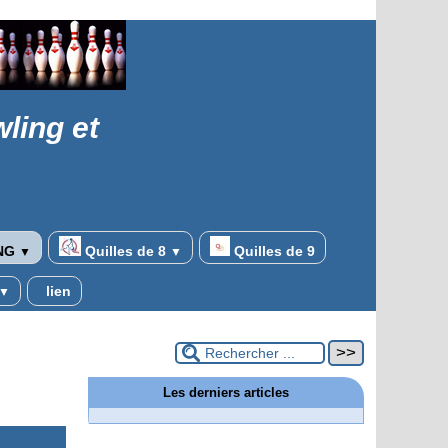
ling et
NG
Quilles de 8
Quilles de 9
▼
▼
lien
▼
Les derniers articles