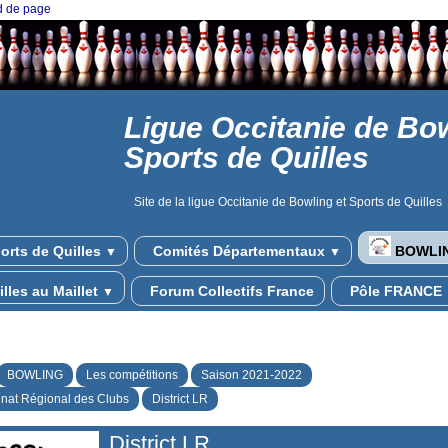
ed de page
Ligue Occitanie de Bow
Sports de Quilles
Site de la ligue Occitanie de Bowling et Sports de Quilles
orts de Quilles
Comités Départementaux
BOWLI
▼
▼
lles au Maillet
Forum Collectifs France
Pôle FRANCE
▼
BOWLING
Les compétitions
Saison 2021-2022
at Régional des Clubs
District LR
District LR