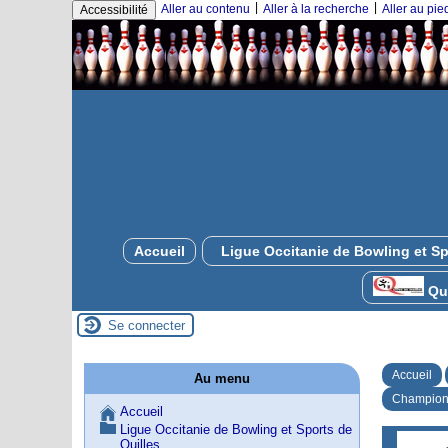
|
|
Aller au contenu
Aller à la recherche
Aller au pi
Accessibilité
Accueil
Ligue Occitanie de Bowling et Sp
Qui
Se connecter
Accueil
Au menu
Championn
Accueil
Ligue Occitanie de Bowling et Sports de
Quilles