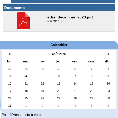
Documents
lettre_decembre_2023.pdf
12.5 Mio / PDF
Calendrier
«
août 2026
»
lun.
mar.
mer.
jeu.
ven.
sam.
dim.
27
28
29
30
31
1
2
3
4
5
6
7
8
9
10
11
12
13
14
15
16
17
18
19
20
21
22
23
24
25
26
27
28
29
30
31
1
2
3
4
5
6
Pas d’évènements à venir