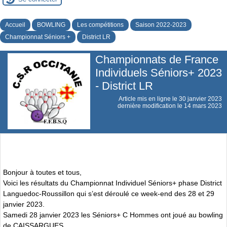
Accueil
BOWLING
Les compétitions
Saison 2022-2023
Championnat Séniors +
District LR
Championnats de France
Individuels Séniors+ 2023
- District LR
Article mis en ligne le
30 janvier 2023
dernière modification le 14 mars 2023
Bonjour à toutes et tous,
Voici les résultats du Championnat Individuel Séniors+ phase District
Languedoc-Roussillon qui s’est déroulé ce week-end des 28 et 29
janvier 2023.
Samedi 28 janvier 2023 les Séniors+ C Hommes ont joué au bowling
de CAISSARGUES