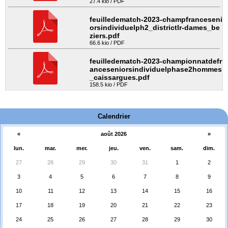
27.4 kio / PDF
feuilledematch-2023-champfranceseni
orsindividuelph2_districtlr-dames_be
ziers.pdf
66.6 kio / PDF
feuilledematch-2023-championnatdefr
anceseniorsindividuelphase2hommes
_caissargues.pdf
158.5 kio / PDF
Calendrier
«
août 2026
»
lun.
mar.
mer.
jeu.
ven.
sam.
dim.
27
28
29
30
31
1
2
3
4
5
6
7
8
9
10
11
12
13
14
15
16
17
18
19
20
21
22
23
24
25
26
27
28
29
30