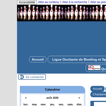
|
|
Aller au contenu
Aller à la recherche
Aller au pi
Accessibilité
Accueil
Ligue Occitanie de Bowling et Sp
Qui
Se connecter
Accueil
Calendrier
Championn
«
août 2026
»
lun.
mar.
mer.
jeu.
ven.
sam.
dim.