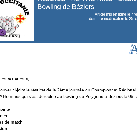
Bowling de Béziers
Article mis en ligne le
7 f
dernière modification le 25 f
 toutes et tous,
trouver ci-joint le résultat de la 2ème journée du Championnat Régional
 Hommes qui s’est déroulée au bowling du Polygone à Béziers le 06 fé
ointe :
ement
les de match
cture