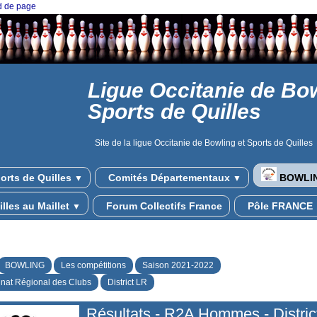
ed de page
Ligue Occitanie de Bow
Sports de Quilles
Site de la ligue Occitanie de Bowling et Sports de Quilles
orts de Quilles
Comités Départementaux
BOWLI
▼
▼
lles au Maillet
Forum Collectifs France
Pôle FRANCE
▼
BOWLING
Les compétitions
Saison 2021-2022
at Régional des Clubs
District LR
Résultats - R2A Hommes - Distric