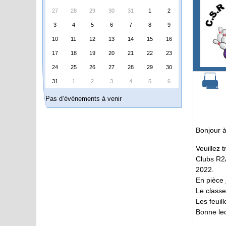
27
28
29
30
31
1
2
3
4
5
6
7
8
9
10
11
12
13
14
15
16
17
18
19
20
21
22
23
24
25
26
27
28
29
30
31
1
2
3
4
5
6
Pas d’évènements à venir
Bonjour à
Veuillez 
Clubs R2A
2022.
En pièce j
Le class
Les feuil
Bonne le