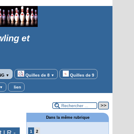
ling et
NG
Quilles de 8
Quilles de 9
▼
▼
lien
▼
Dans la même rubrique
t LR -
1
2