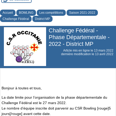
Accueil
BOWLING
Les compétitions
Saison 2021-2022
Challenge Fédéral
District MP
Challenge Fédéral -
Phase Départementale -
2022 - District MP
Article mis en ligne le
13 mars 2022
dernière modification le 13 avril 2022
Bonjour à toutes et tous,
La date limite pour l’organisation de la phase départementale du
Challenge Fédéral est le 27 mars 2022.
Le nombre d’équipe inscrite doit parvenir au CSR Bowling [rouge]5
jours[/rouge] avant cette date.