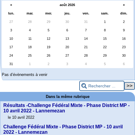
«
août 2026
»
lun.
mar.
mer.
jeu.
ven.
sam.
dim.
27
28
29
30
31
1
2
3
4
5
6
7
8
9
10
11
12
13
14
15
16
17
18
19
20
21
22
23
24
25
26
27
28
29
30
31
1
2
3
4
5
6
Pas d’évènements à venir
Dans la même rubrique
Résultats -Challenge Fédéral Mixte - Phase District MP -
10 avril 2022 - Lannemezan
le 10 avril 2022
Challenge Fédéral Mixte - Phase District MP - 10 avril
2022 - Lannemezan