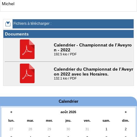
Michel
Fichiers à télécharger :
Documents
Calendrier - Championnat de l’Aveyro
n - 2022
192.5 kio / PDF
Calendrier du Championnat de l’Aveyr
on 2022 avec les Horaires.
132.1 kio / PDF
Calendrier
«
août 2026
»
lun.
mar.
mer.
jeu.
ven.
sam.
dim.
27
28
29
30
31
1
2