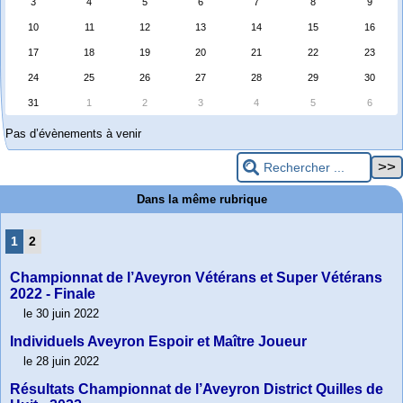
3
4
5
6
7
8
9
10
11
12
13
14
15
16
17
18
19
20
21
22
23
24
25
26
27
28
29
30
31
1
2
3
4
5
6
Pas d’évènements à venir
Dans la même rubrique
1
2
Championnat de l’Aveyron Vétérans et Super Vétérans
2022 - Finale
le 30 juin 2022
Individuels Aveyron Espoir et Maître Joueur
le 28 juin 2022
Résultats Championnat de l’Aveyron District Quilles de