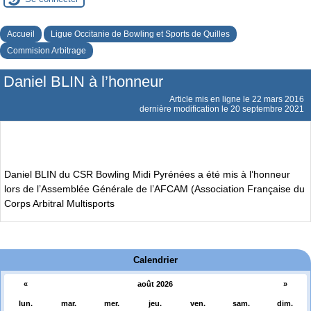
Accueil
Ligue Occitanie de Bowling et Sports de Quilles
Commision Arbitrage
Daniel BLIN à l’honneur
Article mis en ligne le
22 mars 2016
dernière modification le 20 septembre 2021
Daniel BLIN du CSR Bowling Midi Pyrénées a été mis à l’honneur
lors de l’Assemblée Générale de l’AFCAM (Association Française du
Corps Arbitral Multisports
Calendrier
«
août 2026
»
lun.
mar.
mer.
jeu.
ven.
sam.
dim.