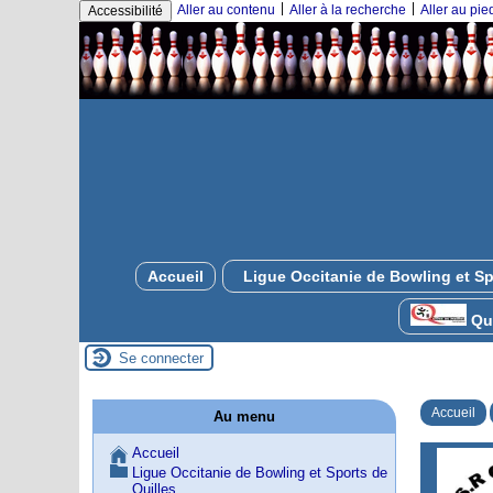
|
|
Aller au contenu
Aller à la recherche
Aller au pi
Accessibilité
Accueil
Ligue Occitanie de Bowling et Sp
Qui
Se connecter
Accueil
Au menu
Accueil
Ligue Occitanie de Bowling et Sports de
Quilles