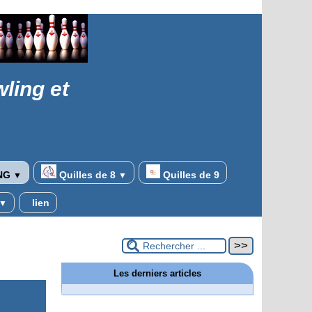
ling et
NG
Quilles de 8
Quilles de 9
▼
▼
lien
▼
Les derniers articles